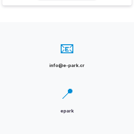
📧
info@e-park.cr
📍
epark